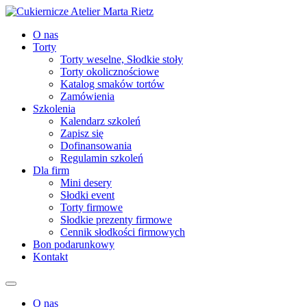
O nas
Torty
Torty weselne, Słodkie stoły
Torty okolicznościowe
Katalog smaków tortów
Zamówienia
Szkolenia
Kalendarz szkoleń
Zapisz się
Dofinansowania
Regulamin szkoleń
Dla firm
Mini desery
Słodki event
Torty firmowe
Słodkie prezenty firmowe
Cennik słodkości firmowych
Bon podarunkowy
Kontakt
O nas