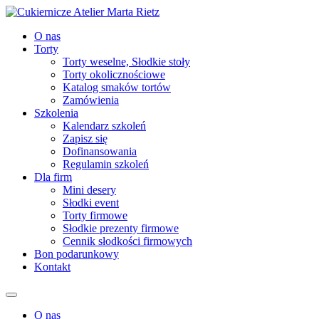
O nas
Torty
Torty weselne, Słodkie stoły
Torty okolicznościowe
Katalog smaków tortów
Zamówienia
Szkolenia
Kalendarz szkoleń
Zapisz się
Dofinansowania
Regulamin szkoleń
Dla firm
Mini desery
Słodki event
Torty firmowe
Słodkie prezenty firmowe
Cennik słodkości firmowych
Bon podarunkowy
Kontakt
O nas