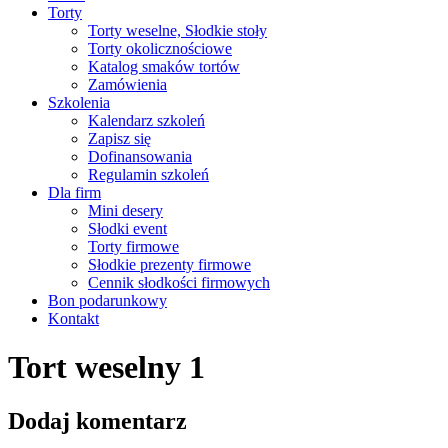
Torty
Torty weselne, Słodkie stoły
Torty okolicznościowe
Katalog smaków tortów
Zamówienia
Szkolenia
Kalendarz szkoleń
Zapisz się
Dofinansowania
Regulamin szkoleń
Dla firm
Mini desery
Słodki event
Torty firmowe
Słodkie prezenty firmowe
Cennik słodkości firmowych
Bon podarunkowy
Kontakt
Tort weselny 1
Dodaj komentarz