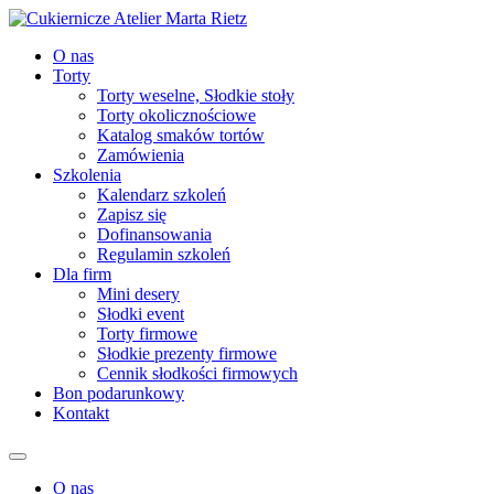
O nas
Torty
Torty weselne, Słodkie stoły
Torty okolicznościowe
Katalog smaków tortów
Zamówienia
Szkolenia
Kalendarz szkoleń
Zapisz się
Dofinansowania
Regulamin szkoleń
Dla firm
Mini desery
Słodki event
Torty firmowe
Słodkie prezenty firmowe
Cennik słodkości firmowych
Bon podarunkowy
Kontakt
O nas