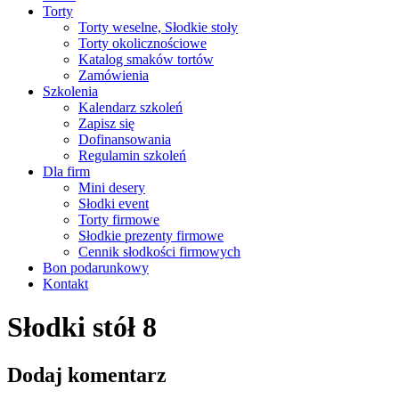
Torty
Torty weselne, Słodkie stoły
Torty okolicznościowe
Katalog smaków tortów
Zamówienia
Szkolenia
Kalendarz szkoleń
Zapisz się
Dofinansowania
Regulamin szkoleń
Dla firm
Mini desery
Słodki event
Torty firmowe
Słodkie prezenty firmowe
Cennik słodkości firmowych
Bon podarunkowy
Kontakt
Słodki stół 8
Dodaj komentarz